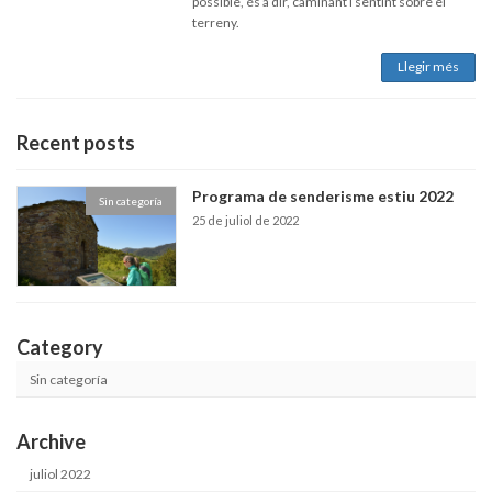
possible, és a dir, caminant i sentint sobre el
terreny.
Llegir més
Recent posts
Programa de senderisme estiu 2022
Sin categoría
25 de juliol de 2022
Category
Sin categoría
Archive
juliol 2022