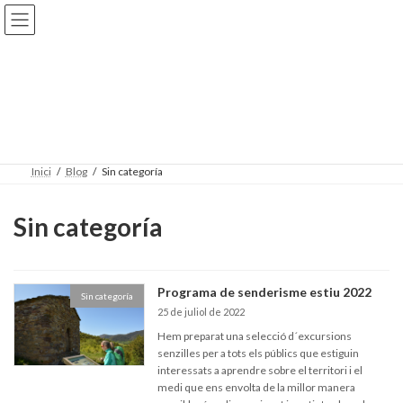
Skip
Skip
to
to
the
the
content
Navigation
Blog
Inici
Blog
Sin categoría
Sin categoría
Programa de senderisme estiu 2022
Sin categoría
25 de juliol de 2022
Hem preparat una selecció d´excursions
senzilles per a tots els públics que estiguin
interessats a aprendre sobre el territori i el
medi que ens envolta de la millor manera