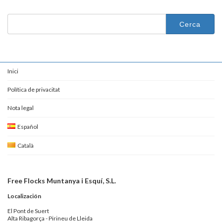
Cerca:
Inici
Política de privacitat
Nota legal
Español
Català
Free Flocks Muntanya i Esquí, S.L.
Localización
El Pont de Suert
Alta Ribagorça - Pirineu de Lleida