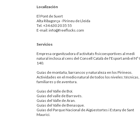
Localización
El Pont de Suert
Alta Ribagorça - Pirineu de Lleida
Tel. +34 630 20 35 55
E-mail: info@freeflocks.com
Servicios
Empresa organitzadora d'activitats fisicoesportives al medi
natural inclosa al cens del Consell Català de l'Esport amb el Nº 
140.
Guías de montaña, barrancos y naturaleza en los Pirineos.
Actividades en el medio natural de todos los niveles: técnicas,
familiares y de aventura.
Guías del Valle de Boí.
Guías del valle de Barravés.
Guías del Valle de Aran.
Guías del Valle de Benasque.
Guías del Parque Nacional de Aigüestortes i Estany de Sant
Maurici.