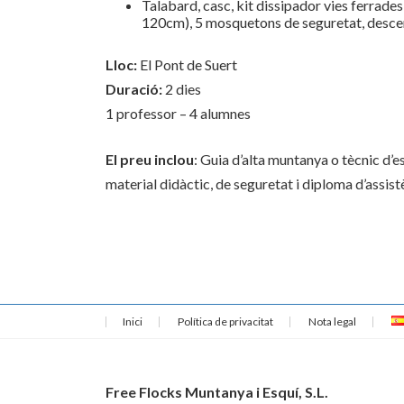
Talabard, casc, kit dissipador vies ferrades,
120cm), 5 mosquetons de seguretat, descen
Lloc:
El Pont de Suert
Duració:
2 dies
1 professor – 4 alumnes
El preu inclou
: Guia d’alta muntanya o tècnic d’e
material didàctic, de seguretat i diploma d’assist
Inici
Política de privacitat
Nota legal
Free Flocks Muntanya i Esquí, S.L.