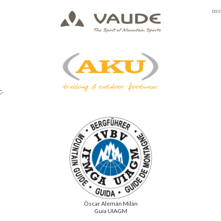
os
C-
Òscar Alemán Milán
Guía UIAGM