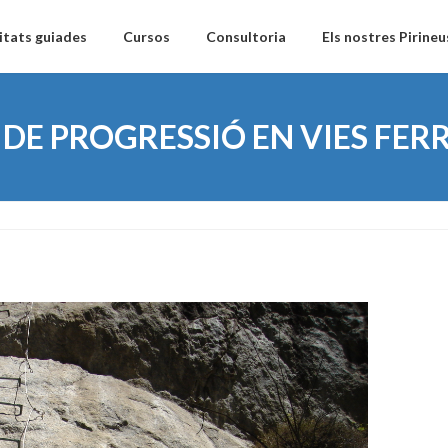
itats guiades
Cursos
Consultoria
Els nostres Pirineu
 DE PROGRESSIÓ EN VIES FER