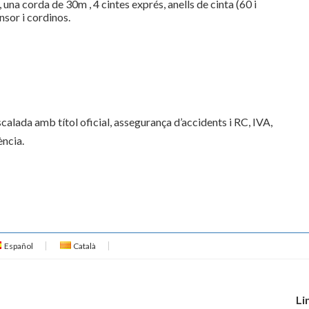
 una corda de 30m , 4 cintes exprés, anells de cinta (60 i
sor i cordinos.
scalada amb títol oficial, assegurança d’accidents i RC, IVA,
ència.
Español
Català
Li