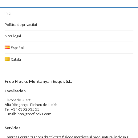
Inici
Política de privacitat
Nota legal
Español
Català
Free Flocks Muntanya i Esquí, S.L.
Localización
El Pont de Suert
Alta Ribagorça - Pirineu de Lleida
Tel. +34 630 20 35 55
E-mail: info@freeflocks.com
Servicios
Empresa organitzadora d'activitats fisicoesportives al medi natural inclosa al