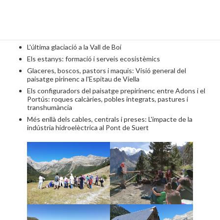
hidroelèctrica al Sender de la Creu d'Aneto
Vulcanisme i carbó mineral a Erillcastell, història natural
anterior als Pirineus
L'última glaciació al Parc Nacional d'Aigüestortes
L'última glaciació a la Vall de Boí
Els estanys: formació i serveis ecosistèmics
Glaceres, boscos, pastors i maquis: Visió general del
paisatge pirinenc a l'Espitau de Viella
Els configuradors del paisatge prepirinenc entre Adons i el
Portús: roques calcàries, pobles integrats, pastures i
transhumància
Més enllà dels cables, centrals i preses: L'impacte de la
indústria hidroelèctrica al Pont de Suert