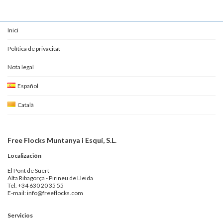
Inici
Política de privacitat
Nota legal
Español
Català
Free Flocks Muntanya i Esquí, S.L.
Localización
El Pont de Suert
Alta Ribagorça - Pirineu de Lleida
Tel. +34 630 20 35 55
E-mail: info@freeflocks.com
Servicios