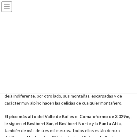
Saltar
Saltar
al
a
contenido
la
navegación
El Valle de Boí
Inicio
El Valle de Boí
El Valle de Boí
es uno de los valles más bonitos y conservados del
Pirineo, su arte románico, declarado
patrimonio de la humanidad
por la Unesco
, le confiere una arquitectura particular que a nadie
deja indiferente, por otro lado, sus montañas, escarpadas y de
carácter muy alpino hacen las delicias de cualquier montañero.
El pico más alto del Valle de Boí es el Comaloformo de 3.029m
,
le siguen el
Besiberri Sur
, el
Besiberri Norte
y la
Punta Alta
,
también de más de tres mil metros. Todos ellos están dentro