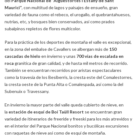
del
Parque Nacional de “Aigüestortes i Estany de Sant
Maurici”
, con multitud de lagos y paisajes de ensueño, gran
variedad de fauna como el rebeco, el urogallo, el quebrantahuesos,
nutrias, etc, y bosques bien conservados, así como prados
subalpinos repletos de flores multicolor.
Para la práctica de los deportes de montaña el valle es excepcional,
en la zona del embalse de Cavallers se albergan más de
150
cascadas de hielo
en invierno y unas
700 vías de escalada en
roca
granítica de gran calidad, y de hasta mil metros de recorrido.
También se encuentran recorridos por aristas espectaculares
como la travesía de los Besiberris, la cresta este del Comalestorres,
la cresta oeste de la Punta Alta o Comalespada, así como la del
Subenuix o Travessany.
En invierno la mayor parte del valle queda cubierto de nieve, en
la
estación de esquí de Boí Taüll Resort
se encuentran gran
variedad de itinerarios de freeride y freeski para los más atrevidos y
en el interior del Parque Nacional bonitos y bucólicas excursiones
con raquetas de nieve así como de esquí de montaña.