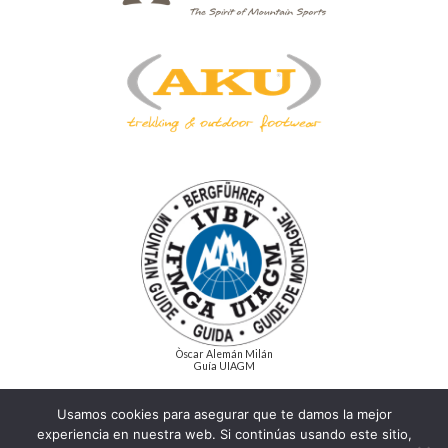
Òscar Alemán Milán
Guía UIAGM
Links
Usamos cookies para asegurar que te damos la mejor
oscaraleman.com
experiencia en nuestra web. Si continúas usando este sitio,