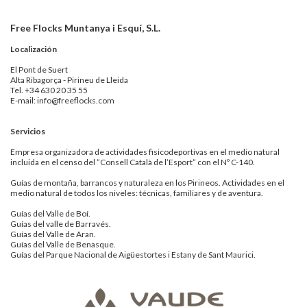
Free Flocks Muntanya i Esquí, S.L.
Localización
El Pont de Suert
Alta Ribagorça - Pirineu de Lleida
Tel. +34 630 20 35 55
E-mail: info@freeflocks.com
Servicios
Empresa organizadora de actividades fisicodeportivas en el medio natural
incluida en el censo del ”Consell Català de l’Esport” con el Nº C-140.
Guías de montaña, barrancos y naturaleza en los Pirineos. Actividades en el
medio natural de todos los niveles: técnicas, familiares y de aventura.
Guías del Valle de Boí.
Guías del valle de Barravés.
Guías del Valle de Aran.
Guías del Valle de Benasque.
Guías del Parque Nacional de Aigüestortes i Estany de Sant Maurici.