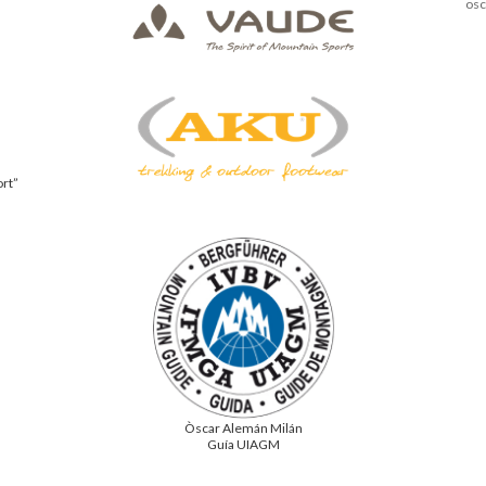
os
ort”
Òscar Alemán Milán
Guía UIAGM