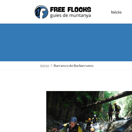
Saltar
Saltar
al
a
Inicio
contenido
la
navegación
Inicio
Barranco de Barbarruens