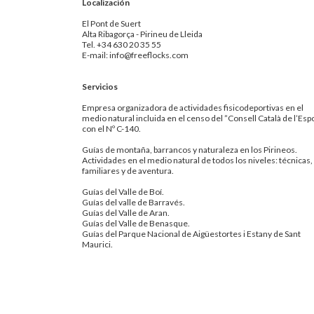
Localización
El Pont de Suert
Alta Ribagorça - Pirineu de Lleida
Tel. +34 630 20 35 55
E-mail: info@freeflocks.com
Servicios
Empresa organizadora de actividades fisicodeportivas en el
medio natural incluida en el censo del ”Consell Català de l’Esp
con el Nº C-140.
Guías de montaña, barrancos y naturaleza en los Pirineos.
Actividades en el medio natural de todos los niveles: técnicas,
familiares y de aventura.
Guías del Valle de Boí.
Guías del valle de Barravés.
Guías del Valle de Aran.
Guías del Valle de Benasque.
Guías del Parque Nacional de Aigüestortes i Estany de Sant
Maurici.