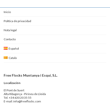
Inicio
Política de privacidad
Nota legal
Contacto
Español
Català
Free Flocks Muntanya i Esquí, S.L.
Localización
El Pont de Suert
Alta Ribagorça - Pirineu de Lleida
Tel. +34 630 20 35 55
E-mail: info@freeflocks.com