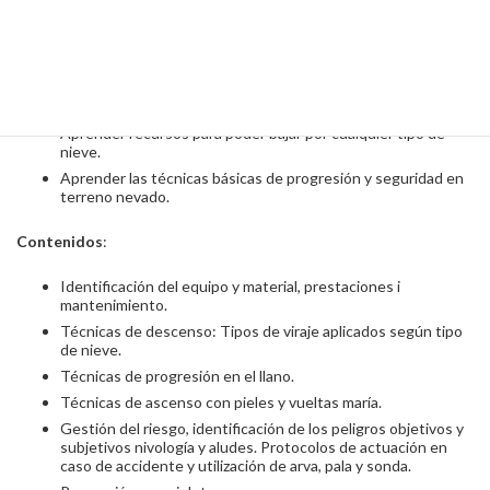
favorables fuera pista. Buena forma física.
Objetivos
:
Aprender las técnicas de ascenso con esquís.
Aprender recursos para poder bajar por cualquier tipo de
nieve.
Aprender las técnicas básicas de progresión y seguridad en
terreno nevado.
Contenidos
:
Identificación del equipo y material, prestaciones i
mantenimiento.
Técnicas de descenso: Tipos de viraje aplicados según tipo
de nieve.
Técnicas de progresión en el llano.
Técnicas de ascenso con pieles y vueltas maría.
Gestión del riesgo, identificación de los peligros objetivos y
subjetivos nivología y aludes. Protocolos de actuación en
caso de accidente y utilización de arva, pala y sonda.