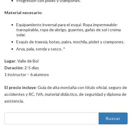
Progresión con piolet y crampones.
Material necesario
:
Equipamiento invernal para el esquí: Ropa impermeable-
transpirable, ropa de abrigo, guantes, gafas de sol i crema
solar.
Esquís de traesía, botas, palos, mochila, piolet y crampones.
Arva, pala, sonda y casco. *
Lugar
: Valle de Boí
Duración
: 2-5 días
1 instructor – 6 alumnos
El precio incluye
: Guía de alta montaña con título oficial, seguro de
accidentes y RC, IVA, material didáctico, de seguridad y diploma de
asistencia.
Buscar: